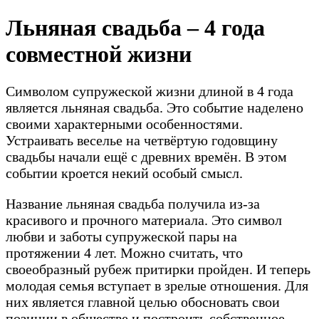
Перейти
Льняная свадьба – 4 года
к
содержимому
совместной жизни
Символом супружеской жизни длиной в 4 года
является льняная свадьба. Это событие наделено
своими характерными особенностями.
Устраивать веселье на четвёртую годовщину
свадьбы начали ещё с древних времён. В этом
событии кроется некий особый смысл.
Название льняная свадьба получила из-за
красивого и прочного материала. Это символ
любви и заботы супружеской пары на
протяжении 4 лет. Можно считать, что
своеобразный рубеж притирки пройден. И теперь
молодая семья вступает в зрелые отношения. Для
них является главной целью обосновать свои
позиции в обществе и построить собственное