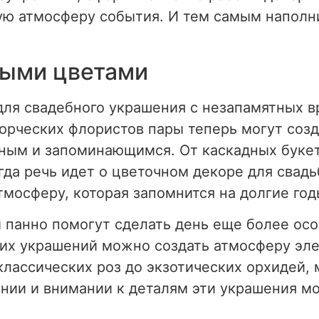
ую атмосферу события. И тем самым наполн
ыми цветами
ля свадебного украшения с незапамятных в
ворческих флористов пары теперь могут соз
нным и запоминающимся. От каскадных буке
да речь идет о цветочном декоре для свадь
мосферу, которая запомнится на долгие год
 панно помогут сделать день еще более ос
х украшений можно создать атмосферу элег
классических роз до экзотических орхидей,
нии и внимании к деталям эти украшения м